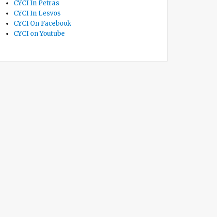
CYCI In Petras
CYCI In Lesvos
CYCI On Facebook
CYCI on Youtube