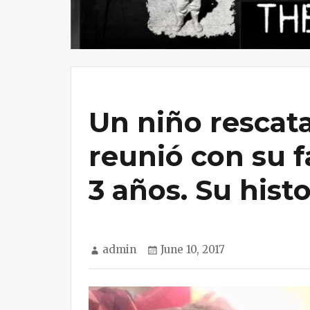
Un niño rescata
reunió con su 
3 años. Su hist
Author
Posted
admin
June 10, 2017
on